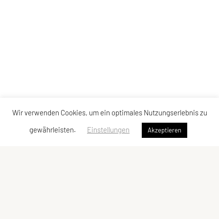
Wir verwenden Cookies, um ein optimales Nutzungserlebnis zu
gewährleisten.
Einstellungen
Akzeptieren
Sportunion Mountainbike Team Bucklige Welt
Ungerbach 8, 2860 Kirchschlag
Tel: +43 2646 / 2118