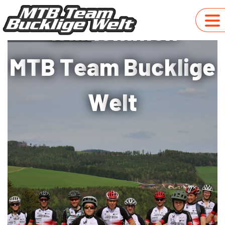
W
i
l
l
k
o
m
m
e
n
M
T
B
T
e
a
m
B
u
c
k
l
i
g
e
W
e
l
t