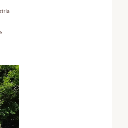
stria
e