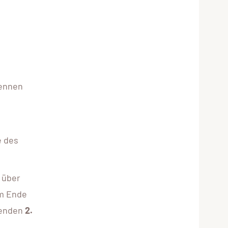
Rennen
e des
 über
Am Ende
genden
2.