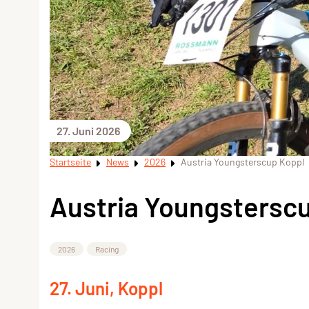
27. Juni 2026
Startseite
News
2026
Austria Youngsterscup Koppl
Austria Youngstersc
2026
Racing
27. Juni, Koppl