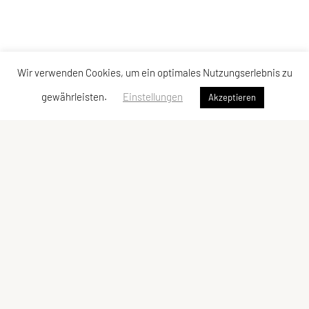
Wir verwenden Cookies, um ein optimales Nutzungserlebnis zu
gewährleisten.
Einstellungen
Akzeptieren
Sportunion Mountainbike Team Bucklige Welt
Ungerbach 8, 2860 Kirchschlag
Tel: +43 2646 / 2118
E-Mail:
mtbteambuckligewelt@gmx.at
ZVR-Zahl: 667913529
Kontaktadressen
Schnellzugriff