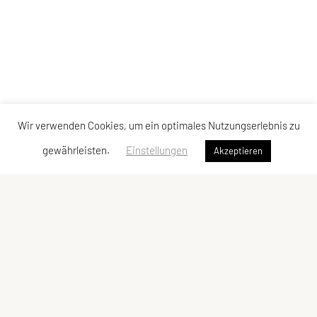
Wir verwenden Cookies, um ein optimales Nutzungserlebnis zu
gewährleisten.
Einstellungen
Akzeptieren
Sportunion Mountainbike Team Bucklige Welt
Ungerbach 8, 2860 Kirchschlag
Tel: +43 2646 / 2118
E-Mail:
mtbteambuckligewelt@gmx.at