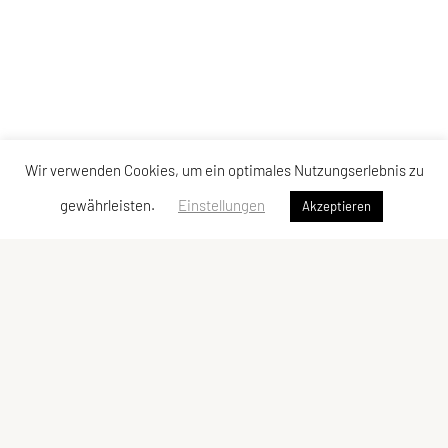
Wir verwenden Cookies, um ein optimales Nutzungserlebnis zu
gewährleisten.
Einstellungen
Akzeptieren
Sportunion Mountainbike Team Bucklige Welt
Ungerbach 8, 2860 Kirchschlag
Tel: +43 2646 / 2118
E-Mail:
mtbteambuckligewelt@gmx.at