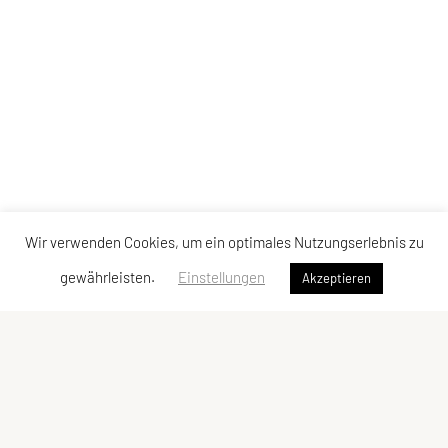
Wir verwenden Cookies, um ein optimales Nutzungserlebnis zu
gewährleisten.
Einstellungen
Akzeptieren
Sportunion Mountainbike Team Bucklige Welt
Ungerbach 8, 2860 Kirchschlag