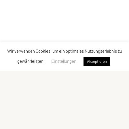
Wir verwenden Cookies, um ein optimales Nutzungserlebnis zu
gewährleisten.
Einstellungen
Akzeptieren
Sportunion Mountainbike Team Bucklige Welt
Ungerbach 8, 2860 Kirchschlag
Tel: +43 2646 / 2118
E-Mail:
mtbteambuckligewelt@gmx.at