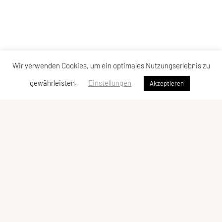
Wir verwenden Cookies, um ein optimales Nutzungserlebnis zu
gewährleisten.
Einstellungen
Akzeptieren
Sportunion Mountainbike Team Bucklige Welt
Ungerbach 8, 2860 Kirchschlag
Tel: +43 2646 / 2118
E-Mail:
mtbteambuckligewelt@gmx.at
ZVR-Zahl: 667913529