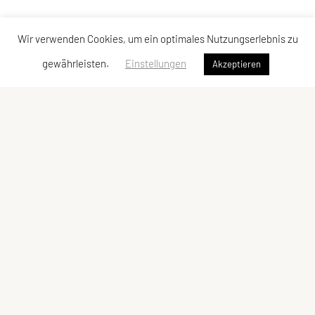
Wir verwenden Cookies, um ein optimales Nutzungserlebnis zu
gewährleisten.
Einstellungen
Akzeptieren
Sportunion Mountainbike Team Bucklige Welt
Ungerbach 8, 2860 Kirchschlag
Tel: +43 2646 / 2118
E-Mail:
mtbteambuckligewelt@gmx.at
ZVR-Zahl: 667913529
Kontaktadressen
Schnellzugriff
Kontakt
Geschichte