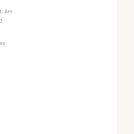
t. Am
0
 es