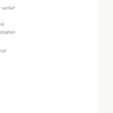
 verlief
nd
anhalten
lich