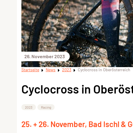
26. November 2023
Startseite
News
2023
Cyclocross in Oberösterreich
Cyclocross in Oberös
2023
Racing
25. + 26. November, Bad Ischl & 