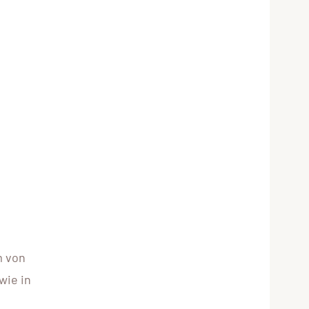
m von
wie in